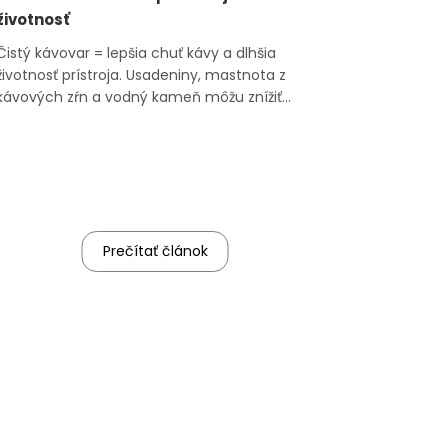
životnosť
Čistý kávovar = lepšia chuť kávy a dlhšia
životnosť prístroja. Usadeniny, mastnota z
kávových zŕn a vodný kameň môžu znížiť
výkon a kávovar poškodiť. Pravidelná údržba
kávovaru a odvápňovanie são preto
nevyhnutné. V článku si ukážeme, čím vyčistiť
kávovar, ako a čím ho odvápniť, a na čo si dať
pozor...
Prečítať článok