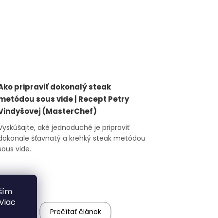
Ako pripraviť dokonalý steak
metódou sous vide | Recept Petry
Vindyšovej (MasterChef)
Vyskúšajte, aké jednoduché je pripraviť
dokonale šťavnatý a krehký steak metódou
sous vide.
ším
Viac
Prečítať článok