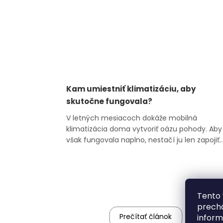
Kam umiestniť klimatizáciu, aby
skutočne fungovala?
V letných mesiacoch dokáže mobilná
klimatizácia doma vytvoriť oázu pohody. Aby
však fungovala naplno, nestačí ju len zapojiť
do zásuvky a stlačiť tlačidlo. Zásadnú úlohu
zohráva aj to, kam ju postavíte. V tomto
článku vám poradíme, kam (ne)stavať
mobilnú klimatizáciu, aby vám doma bolo
skutočne príj...
Tento 
prechá
Prečítať článok
inform