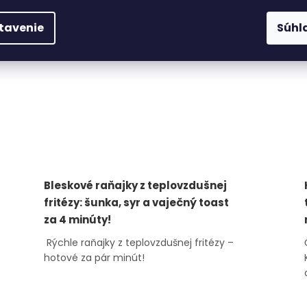
klima...
tavenie
Súhl
Bleskové raňajky z teplovzdušnej
fritézy: šunka, syr a vaječný toast
za 4 minúty!
Rýchle raňajky z teplovzdušnej fritézy –
hotové za pár minút!