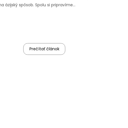
na ázijský spôsob. Spolu si pripravíme
marinádu, nakrájame mäso, ktoré potom
budem 4 hodiny pomaly variť a nakoniec
urobím Teriyaki omáčku, tak to sledujte!
Prečítať článok