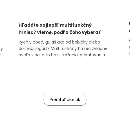
Hľadáte najlepší multifunkčný
hrniec? Vieme, podľa čoho vyberať
Rýchly obed, guláš ako od babičky alebo
by
domáci jogurt? Multifunkčný hrniec zvládne
vne
oveľa viac, a to bez stráženia, pripaľovania
ko
alebo umývania hory riadu. Niet divu, že
najlepšie multifunkčné hrnce získavajú na
obľube. V tomto článku sa pozrieme na to, čo
všetko dokážu a podľa čoho ich vyberať. Č...
Prečítať článok