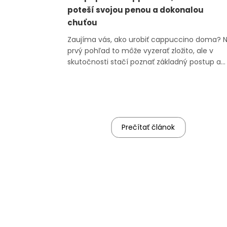
poteší svojou penou a dokonalou
chuťou
Zaujíma vás, ako urobiť cappuccino doma? 
prvý pohľad to môže vyzerať zložito, ale v
skutočnosti stačí poznať základný postup a
mať správny pomer espressa, mlieka a peny.
tomto článku si krok za krokom ukážeme, ak
na cappuccino, co všetko budete potrebova
a na čo si dať pozor, aby malo správnu...
Prečítať článok