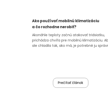
Ako používať mobilnú klimatizáciu
a čo rozhodne nerobiť?
Akonáhle teploty začnú atakovať tridsiatku,
prichádza chvíľa pre mobilnú klimatizáciu. A
ale chladila tak, ako má, je potrebné ju sprá
zapojiť a používať. Dnes sa pozrieme na to, a
správne klimatizovať, aby ste sa cítili doma
naozaj príjemne. Ako zapojiť mobilnú
klimatizáciu krok z...
Prečítať článok