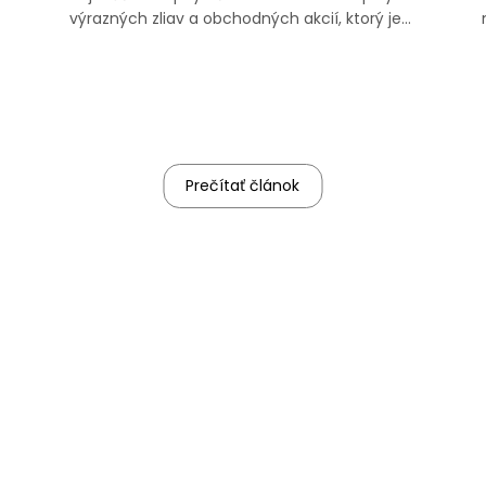
výrazných zliav a obchodných akcií, ktorý je
dnes známy po celom svete.
Prečítať článok