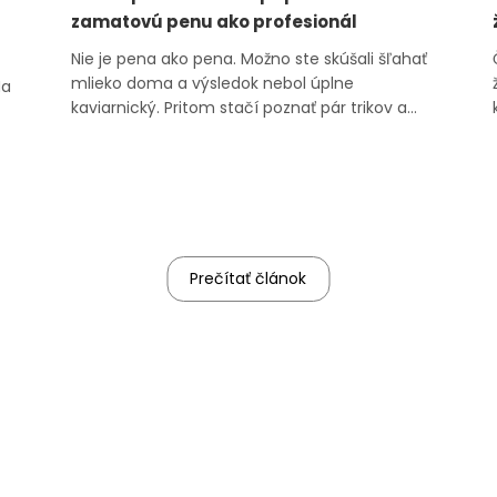
zamatovú penu ako profesionál
Nie je pena ako pena. Možno ste skúšali šľahať
mlieko doma a výsledok nebol úplne
Na
kaviarnický. Pritom stačí poznať pár trikov a
použiť správnu techniku. V tomto článku sa
pozrieme na to, ako našľahať mlieko do kávy
 V
tak, aby bolo zamatové, hladké a presne také,
o
ako ho poznáte zo svojej obľúbenej kavi...
ť
Prečítať článok