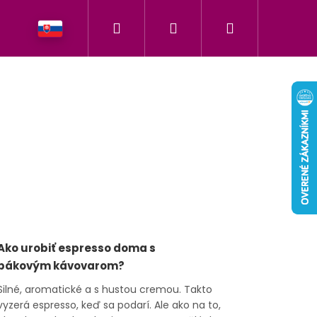
Hľadať
Prihlásenie
Nákupný
h našej značky
košík
Ako urobiť espresso doma s
pákovým kávovarom?
Silné, aromatické a s hustou cremou. Takto
vyzerá espresso, keď sa podarí. Ale ako na to,