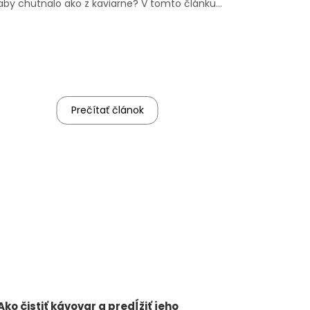
aby chutnalo ako z kaviarne? V tomto článku
vám krok za krokom vysvetlíme, ako pripraviť
espresso, ako správne nastaviť kávovar, ako
pomleť kávové zrná a čo ešte je potrebné
sledovať, aby výsledok stál za to.&n...
Prečítať článok
Ako čistiť kávovar a predĺžiť jeho