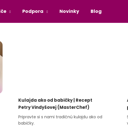
iče
Podpora
Novinky
Blog
Príbe
Čo potrebujete nájsť?
HĽADAŤ
Kulajda ako od babičky | Recept
Petry Vindyšovej (MasterChef)
Pripravte si s nami tradičnú kulajdu ako od
babičky.