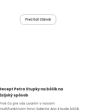
Prečítať článok
Recept Petra Stupky na bôčik na
ázijský spôsob
Prvé čo pre vás uvarím v novom
multifunkčnom hrnci Salente Ario II bude bôčik