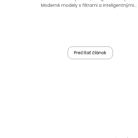
Moderné modely s filtrami a inteligentnými
funkciami zabezpečujú zdravšie dýchanie.
Prečítať článok