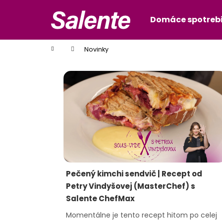
K
Prejsť
na
o
Domáce spotreb
Späť
Späť
obsah
š
do
do
í
Domov
Novinky
obchodu
obchodu
k
V
ý
p
i
s
č
l
á
n
Pečený kimchi sendvič | Recept od
k
Petry Vindyšovej (MasterChef) s
o
Salente ChefMax
v
Momentálne je tento recept hitom po celej