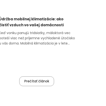
Údržba mobilnej klimatizácie: ako
čistiť vzduch vo vašej domácnosti
Keď vonku panujú tridsiatky, máloktorá vec
poteší viac než príjemne vychladené útočisko
u vás doma. Mobilná klimatizácia je v lete
skvelým parťákom, ale aby dobre slúžila,
potrebuje aj trochu vašej starostlivosti. Údržba
klimatizácie v byte síce neznie práve ako
najzábavnejšia činnosť, ale v skutočn...
Prečítať článok