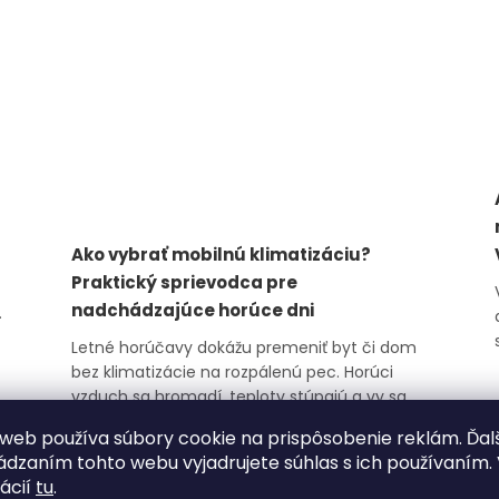
Ako vybrať mobilnú klimatizáciu?
Praktický sprievodca pre
nadchádzajúce horúce dni
Letné horúčavy dokážu premeniť byt či dom
bez klimatizácie na rozpálenú pec. Horúci
vzduch sa hromadí, teploty stúpajú a vy sa
doma cítite ako na Sahare. Rýchlym
web používa súbory cookie na prispôsobenie reklám. Ďal
vyslobodením môže byť mobilná klimatizácia.
dzaním tohto webu vyjadrujete súhlas s ich používaním. 
Ako vybrať ten správny model a podľa čoho sa
Prečítať článok
ácií
tu
.
pri výbere riadiť? Prečo si vybrať mobilnú