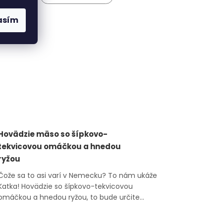
asím
Hovädzie mäso so šípkovo-
tekvicovou omáčkou a hnedou
ryžou
Čože sa to asi varí v Nemecku? To nám ukáže
Katka! Hovädzie so šípkovo-tekvicovou
omáčkou a hnedou ryžou, to bude určite
chutiť všetkým.