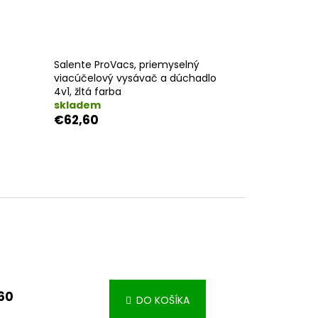
Salente ProVacs, priemyselný
viacúčelový vysávač a dúchadlo
4v1, žltá farba
skladem
€62,60
60
DO KOŠÍKA