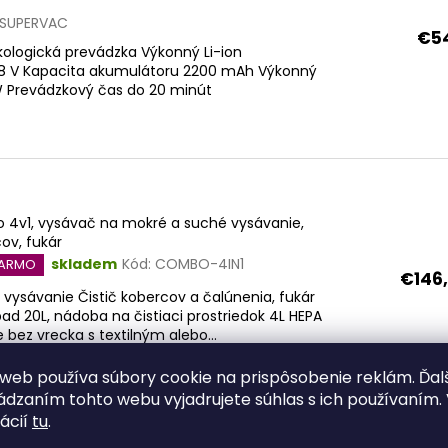
SUPERVAC
€5
ologická prevádzka Výkonný Li-ion
,8 V Kapacita akumulátoru 2200 mAh Výkonný
W Prevádzkový čas do 20 minút
 4v1, vysávač na mokré a suché vysávanie,
ov, fukár
skladem
Kód:
COMBO-4IN1
DARMO
€146
vysávanie Čistič kobercov a čalúnenia, fukár
d 20L, nádoba na čistiaci prostriedok 4L HEPA
ie bez vrecka s textilným alebo...
web používa súbory cookie na prispôsobenie reklám. Ďal
dzaním tohto webu vyjadrujete súhlas s ich používaním. 
ácií
tu
.