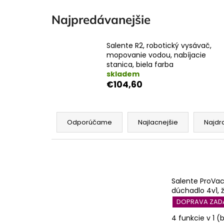
Najpredávanejšie
Salente R2, robotický vysávač,
mopovanie vodou, nabíjacie
stanica, biela farba
skladem
€104,60
R
a
Odporúčame
Najlacnejšie
Najdr
d
e
V
n
ý
i
p
Salente ProVac
e
dúchadlo 4v1, ž
i
p
DOPRAVA ZA
s
r
p
4 funkcie v 1 