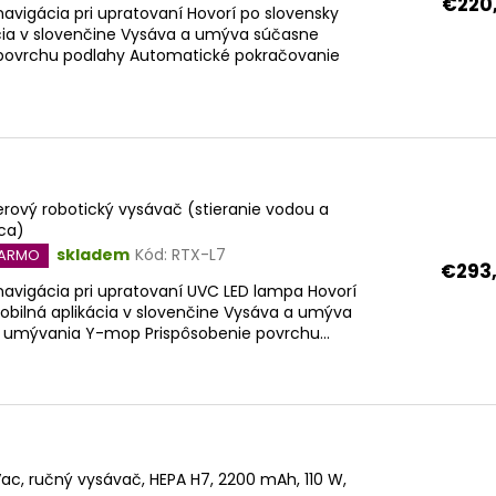
€220
navigácia pri upratovaní Hovorí po slovensky
cia v slovenčine Vysáva a umýva súčasne
 povrchu podlahy Automatické pokračovanie
serový robotický vysávač (stieranie vodou a
ica)
skladem
Kód:
RTX-L7
DARMO
€293
navigácia pri upratovaní UVC LED lampa Hovorí
obilná aplikácia v slovenčine Vysáva a umýva
 umývania Y-mop Prispôsobenie povrchu...
ac, ručný vysávač, HEPA H7, 2200 mAh, 110 W,