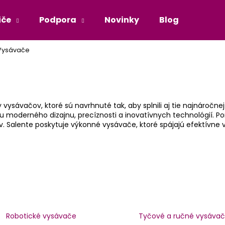
iče
Podpora
Novinky
Blog
Príbe
Vysávače
Čo potrebujete nájsť?
HĽADAŤ
by vysávačov, ktoré sú navrhnuté tak, aby splnili aj tie najnároč
iu moderného dizajnu, precíznosti a inovatívnych technológií. 
Salente poskytuje výkonné vysávače, ktoré spájajú efektívne vy
Robotické vysávače
Tyčové a ručné vysáva