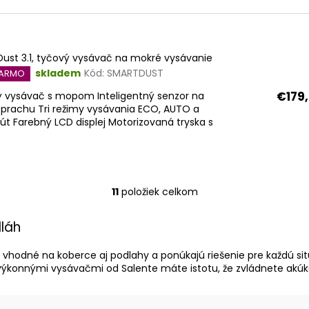
ust 3.1, tyčový vysávač na mokré vysávanie
skladem
Kód:
SMARTDUST
DARMO
€179
ý vysávač s mopom Inteligentný senzor na
prachu Tri režimy vysávania ECO, AUTO a
út Farebný LCD displej Motorizovaná tryska s
11
položiek celkom
O
v
dláh
l
á
hodné na koberce aj podlahy a ponúkajú riešenie pre každú sit
d
 výkonnými vysávačmi od Salente máte istotu, že zvládnete akúk
a
c
i