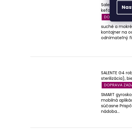
Salente Combo
Nas
kefa, fukár, n
DOPRAVA ZA
suché a mokré 
kontajner na od
odnímateľný fil
SALENTE G4 rob
sterilizácia), bi
DOPRAVA ZA
SMART gyroskop
mobilná aplikác
súčasne Prisp
nádoba...