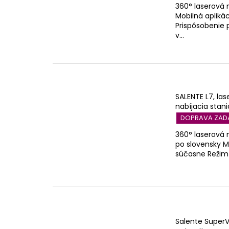
360° laserová 
Mobilná apliká
Prispôsobenie
v...
SALENTE L7, la
nabíjacia stan
DOPRAVA ZA
360° laserová 
po slovensky M
súčasne Režim
Salente SuperV