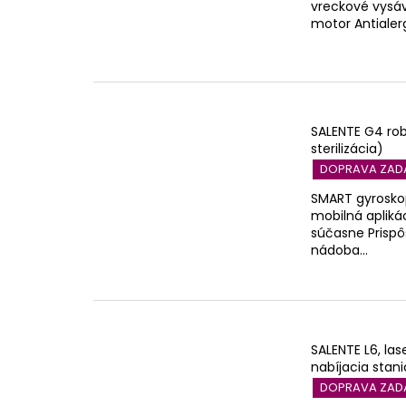
o
vreckové vysáv
r
motor Antialerg
d
o
u
d
k
u
t
k
o
t
SALENTE G4 rob
v
sterilizácia)
o
DOPRAVA ZA
v
SMART gyroskop
mobilná aplikác
súčasne Prisp
nádoba...
SALENTE L6, la
nabíjacia stan
DOPRAVA ZA