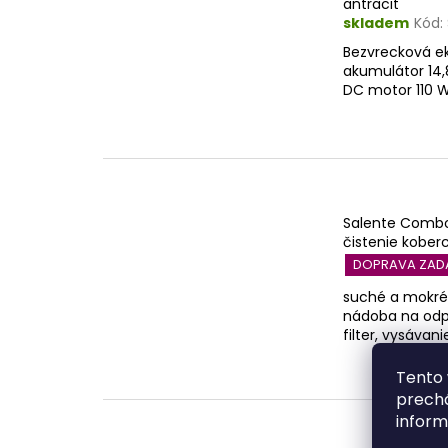
antracit
skladem
Kód:
Bezvrecková ek
akumulátor 14
DC motor 110 
Salente Combo
čistenie koberc
DOPRAVA ZA
suché a mokré 
nádoba na odpa
filter, vysávan
Tento 
prechá
inform