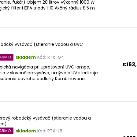
anie, fukár) Objem 20 litrov Výkonný 1000 W
ický filter HEPA triedy H10 Akčný rádius 8,5 m
otický vysávač (stieranie vodou a UVC
skladem
Kód:
RTX-G4
DARMO
€163
ická navigácia pri upratovaní UVC lampa,
ia v slovenčine vysáva, umýva a UV sterilizuje
ôsobenie povrchu podlahy Kombinovaná
serový robotický vysávač (stieranie vodou a
ica)
skladem
Kód:
RTX-L6
DARMO