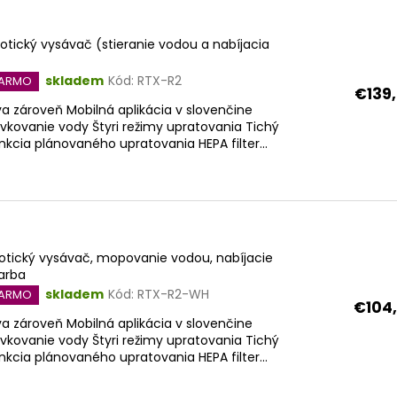
botický vysávač (stieranie vodou a nabíjacia
skladem
Kód:
RTX-R2
DARMO
€139
 zároveň Mobilná aplikácia v slovenčine
ávkovanie vody Štyri režimy upratovania Tichý
kcia plánovaného upratovania HEPA filter...
botický vysávač, mopovanie vodou, nabíjacie
farba
skladem
Kód:
RTX-R2-WH
DARMO
€104
 zároveň Mobilná aplikácia v slovenčine
ávkovanie vody Štyri režimy upratovania Tichý
kcia plánovaného upratovania HEPA filter...