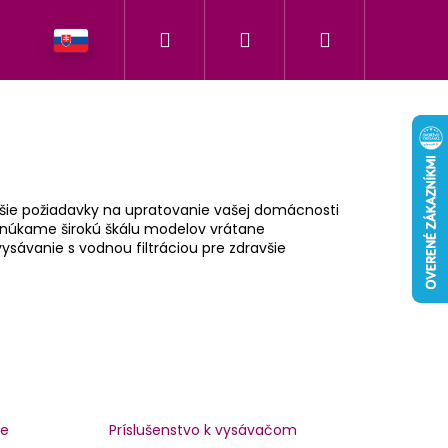
Hľadať
Prihlásenie
Nákupný
h našej značky
košík
nejšie požiadavky na upratovanie vašej domácnosti
Ponúkame širokú škálu modelov vrátane
sávanie s vodnou filtráciou pre zdravšie
če
Príslušenstvo k vysávačom