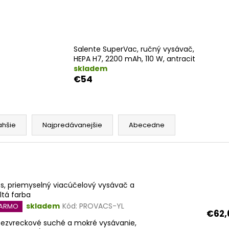
Salente SuperVac, ručný vysávač,
HEPA H7, 2200 mAh, 110 W, antracit
skladem
€54
ahšie
Najpredávanejšie
Abecedne
s, priemyselný viacúčelový vysávač a
ltá farba
skladem
Kód:
PROVACS-YL
DARMO
€62,
(bezvreckové suché a mokré vysávanie,