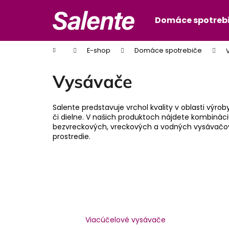
K
Prejsť
na
o
Domáce spotreb
Späť
Späť
obsah
š
do
do
í
Domov
E-shop
Domáce spotrebiče
obchodu
obchodu
k
Vysávače
Salente predstavuje vrchol kvality v oblasti výro
či dielne. V našich produktoch nájdete kombinác
bezvreckových, vreckových a vodných vysávačov. 
prostredie.
Viacúčelové vysávače