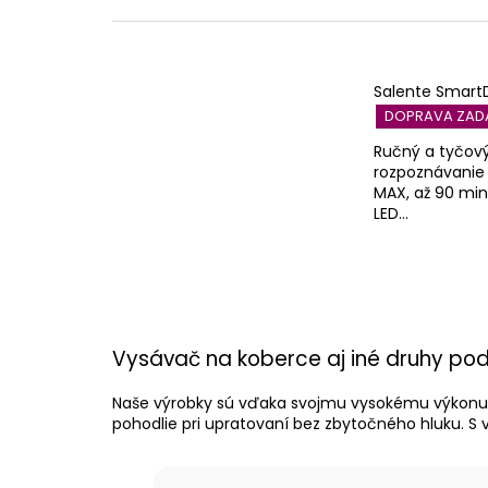
Salente SmartD
DOPRAVA ZA
Ručný a tyčov
rozpoznávanie 
MAX, až 90 min
LED...
Vysávač na koberce aj iné druhy po
Naše výrobky sú vďaka svojmu vysokému výkonu v
pohodlie pri upratovaní bez zbytočného hluku. S