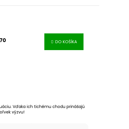
,70
DO KOŠÍKA
uáciu. Vďaka ich tichému chodu prinášajú
oľvek výzvu!