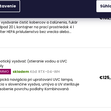
 4v1, vysávač na mokré a suché vysávanie,
tavenie
Súhl
ádoba z nehrdzavejúcej ocele
skladem
Kód:
COMBO-4IN1-SS
DARMO
€162
vysávanie čistič kobercov a čalúnenia, fukár
pad 20 l, kontajner na prací prostriedok 4 l
ter HEPA príslušenstvo bez vrecka alebo...
otický vysávač (stieranie vodou a UVC
ely
skladem
Kód:
RTX-G4-WH
DARMO
€125
ická navigácia pri upratovaní UVC lampa,
ia v slovenčine vysáva, umýva a UV sterilizuje
ôsobenie povrchu podlahy Kombinovaná