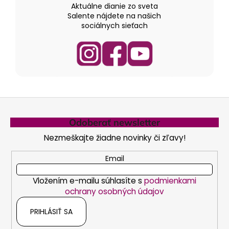
i
Aktuálne dianie zo sveta
e
Salente nájdete na našich
p
sociálnych sieťach
r
v
k
y
v
ý
Z
p
á
i
Odoberať newsletter
s
p
Nezmeškajte žiadne novinky či zľavy!
u
ä
t
Email
i
Vložením e-mailu súhlasíte s
podmienkami
e
ochrany osobných údajov
PRIHLÁSIŤ SA