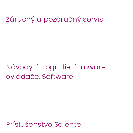
á
j
Záručný a pozáručný servis
s
ť
?
Návody, fotografie, firmware,
HĽADAŤ
ovládače, Software
Príslušenstvo Salente