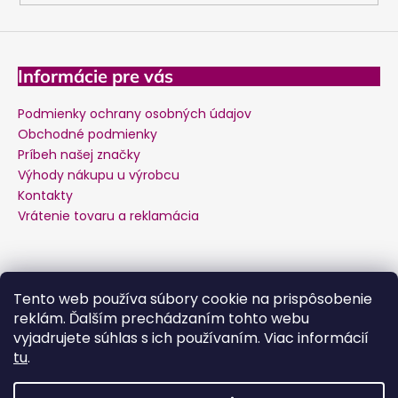
Informácie pre vás
Podmienky ochrany osobných údajov
Obchodné podmienky
Príbeh našej značky
Výhody nákupu u výrobcu
Kontakty
Vrátenie tovaru a reklamácia
Kontakt
Tento web používa súbory cookie na prispôsobenie
reklám. Ďalším prechádzaním tohto webu
podpora
@
salente.sk
vyjadrujete súhlas s ich používaním. Viac informácií
Facebook
tu
.
salente.cz
YouTube