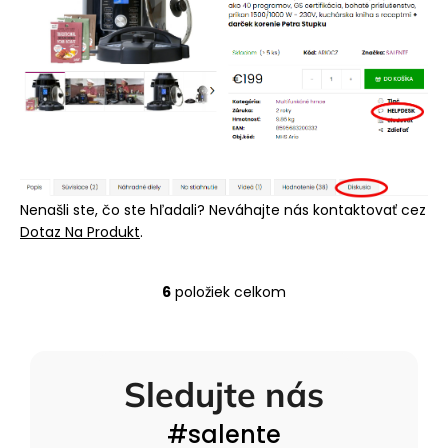
Nenašli ste, čo ste hľadali? Neváhajte nás kontaktovať cez
Dotaz Na Produkt
.
6
položiek celkom
O
v
l
á
Sledujte nás
d
a
#salente
c