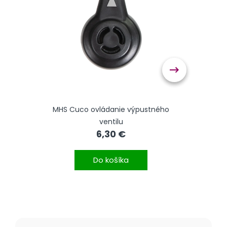
 pre
MHS Cuco ovládanie výpustného
Salent
ventilu
6,30 €
Do košíka