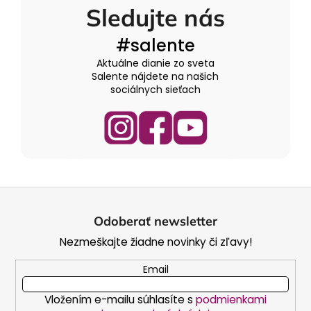
Sledujte nás
#salente
Aktuálne dianie zo sveta
Salente nájdete na našich
sociálnych sieťach
Z
á
Odoberať newsletter
p
Nezmeškajte žiadne novinky či zľavy!
ä
t
Email
i
Vložením e-mailu súhlasíte s
podmienkami
e