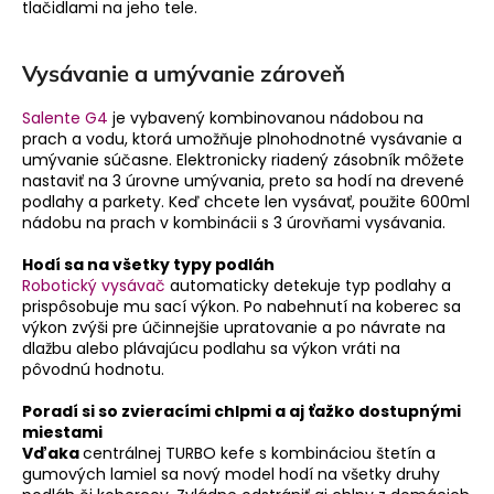
tlačidlami na jeho tele.
Vysávanie a umývanie zároveň
Salente G4
je vybavený kombinovanou nádobou na
prach a vodu, ktorá umožňuje plnohodnotné vysávanie a
umývanie súčasne. Elektronicky riadený zásobník môžete
nastaviť na 3 úrovne umývania, preto sa hodí na drevené
podlahy a parkety. Keď chcete len vysávať, použite 600ml
nádobu na prach v kombinácii s 3 úrovňami vysávania.
Hodí sa na všetky typy podláh
Robotický vysávač
automaticky detekuje typ podlahy a
prispôsobuje mu sací výkon. Po nabehnutí na koberec sa
výkon zvýši pre účinnejšie upratovanie a po návrate na
dlažbu alebo plávajúcu podlahu sa výkon vráti na
pôvodnú hodnotu.
Poradí si so zvieracími chlpmi a aj ťažko dostupnými
miestami
Vďaka
centrálnej TURBO kefe s kombináciou štetín a
gumových lamiel sa nový model hodí na všetky druhy