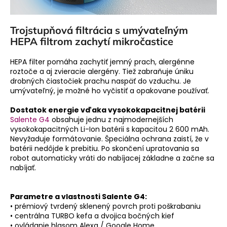
Trojstupňová filtrácia s umývateľným
HEPA filtrom zachytí mikročastice
HEPA filter pomáha zachytiť jemný prach, alergénne
roztoče a aj zvieracie alergény. Tiež zabraňuje úniku
drobných čiastočiek prachu naspäť do vzduchu. Je
umývateľný, je možné ho vyčistiť a opakovane používať.
Dostatok energie vďaka vysokokapacitnej batérii
Salente G4
obsahuje jednu z najmodernejších
vysokokapacitných Li-Ion batérii s kapacitou 2 600 mAh.
Nevyžaduje formátovanie. Špeciálna ochrana zaistí, že v
batérii nedôjde k prebitiu. Po skončení upratovania sa
robot automaticky vráti do nabíjacej základne a začne sa
nabíjať.
Parametre a vlastnosti Salente G4:
• prémiový tvrdený sklenený povrch proti poškrabaniu
• centrálna TURBO kefa a dvojica bočných kief
• ovládanie hlasom Alexa / Google Home