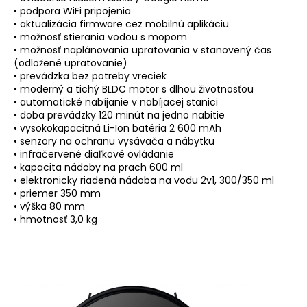
• podpora WiFi pripojenia
• aktualizácia firmware cez mobilnú aplikáciu
• možnosť stierania vodou s mopom
• možnosť naplánovania upratovania v stanovený čas
(odložené upratovanie)
• prevádzka bez potreby vreciek
• moderný a tichý BLDC motor s dlhou životnosťou
• automatické nabíjanie v nabíjacej stanici
• doba prevádzky 120 minút na jedno nabitie
• vysokokapacitná Li-Ion batéria 2 600 mAh
• senzory na ochranu vysávača a nábytku
• infračervené diaľkové ovládanie
• kapacita nádoby na prach 600 ml
• elektronicky riadená nádoba na vodu 2v1, 300/350 ml
• priemer 350 mm
• výška 80 mm
• hmotnosť 3,0 kg