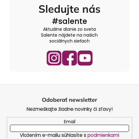
Sledujte nás
#salente
Aktuálne dianie zo sveta
Salente nájdete na našich
sociálnych sieťach
Z
á
Odoberať newsletter
p
Nezmeškajte žiadne novinky či zľavy!
ä
t
Email
i
Vložením e-mailu súhlasíte s
podmienkami
e