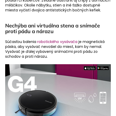
podláh či kobercov. Zvládne odstrániť aj chlpy z domácich
miláčikov. Okolie nábytku, stien a iné ťažko dostupné
miesta vyčistí dvojica antistatických bočných kefiek.
Nechýba ani virtuálna stena a snímače
proti pádu a nárazu
Súčasťou balenia
robotického vysávača
je magnetická
páska, aby vysávač nevošiel do miest, kam by nemal.
Vysávač je ďalej vybavený snímačmi proti pádu zo
schodov a proti nárazu.