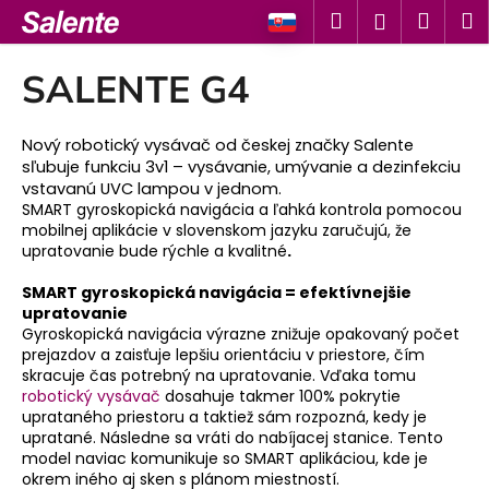
K
Prejsť
Hľadať
Náku
M
Prihlásen
na
o
obsah
Späť
Späť
košík
š
SALENTE G4
í
Č
k
o
Nový robotický vysávač od českej značky Salente
sľubuje funkciu 3v1 – vysávanie, umývanie a dezinfekciu
p
vstavanú UVC lampou v jednom.
o
SMART gyroskopická navigácia a ľahká kontrola pomocou
t
mobilnej aplikácie v slovenskom jazyku zaručujú, že
upratovanie bude rýchle a kvalitné
.
r
e
SMART gyroskopická navigácia = efektívnejšie
upratovanie
b
Gyroskopická navigácia výrazne znižuje opakovaný počet
u
prejazdov a zaisťuje lepšiu orientáciu v priestore, čím
j
skracuje čas potrebný na upratovanie. Vďaka tomu
robotický vysávač
dosahuje takmer 100% pokrytie
e
uprataného priestoru a taktiež sám rozpozná, kedy je
t
upratané. Následne sa vráti do nabíjacej stanice. Tento
e
model naviac komunikuje so SMART aplikáciou, kde je
okrem iného aj sken s plánom miestností.
n