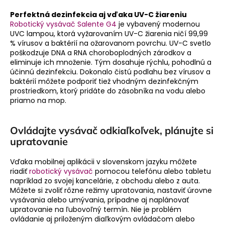
á
Perfektná dezinfekcia aj vďaka
UV-C žiareniu
j
Robotický vysávač
Salente G4
je vybavený modernou
UVC lampou, ktorá vyžarovaním UV-C žiarenia ničí 99,99
s
% vírusov a baktérií na ožarovanom povrchu. UV-C svetlo
ť
poškodzuje DNA a RNA choroboplodných zárodkov a
eliminuje ich množenie. Tým dosahuje rýchlu, pohodlnú a
?
účinnú dezinfekciu. Dokonalo čistú podlahu bez vírusov a
baktérií môžete podporiť tiež vhodným dezinfekčným
prostriedkom, ktorý pridáte do zásobníka na vodu alebo
priamo na mop.
HĽADAŤ
Ovládajte vysávač odkiaľkoľvek, plánujte si
upratovanie
Vďaka mobilnej aplikácii v slovenskom jazyku môžete
riadiť
robotický vysávač
pomocou telefónu alebo tabletu
napríklad zo svojej kancelárie, z obchodu alebo z auta.
Môžete si zvoliť rôzne režimy upratovania, nastaviť úrovne
vysávania alebo umývania, prípadne aj naplánovať
upratovanie na ľubovoľný termín. Nie je problém
ovládanie aj priloženým diaľkovým ovládačom alebo