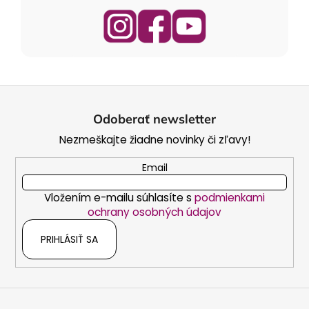
Z
á
Odoberať newsletter
p
Nezmeškajte žiadne novinky či zľavy!
ä
t
Email
i
Vložením e-mailu súhlasíte s
podmienkami
e
ochrany osobných údajov
PRIHLÁSIŤ SA