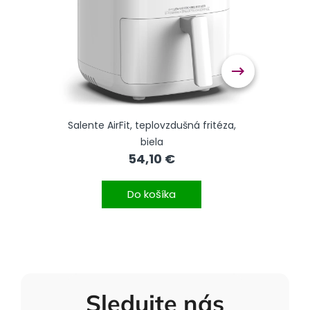
šný
Salente AirFit, teplovzdušná fritéza,
biela
tep
54,10 €
Do košíka
Sledujte nás