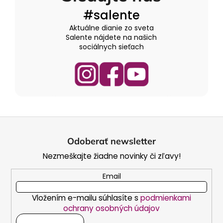
#salente
Aktuálne dianie zo sveta
Salente nájdete na našich
sociálnych sieťach
Z
á
Odoberať newsletter
p
Nezmeškajte žiadne novinky či zľavy!
ä
t
Email
i
Vložením e-mailu súhlasíte s
podmienkami
e
ochrany osobných údajov