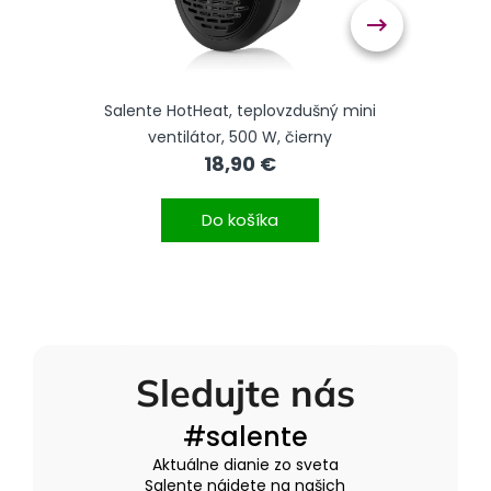
 rúra
Salente HotHeat, teplovzdušný mini
Salen
ventilátor, 500 W, čierny
18,90 €
Do košíka
Sledujte nás
#salente
Aktuálne dianie zo sveta
Salente nájdete na našich