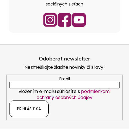
sociálnych sieťach
Z
á
Odoberať newsletter
p
Nezmeškajte žiadne novinky či zľavy!
ä
t
Email
i
Vložením e-mailu súhlasíte s
podmienkami
e
ochrany osobných údajov
PRIHLÁSIŤ SA