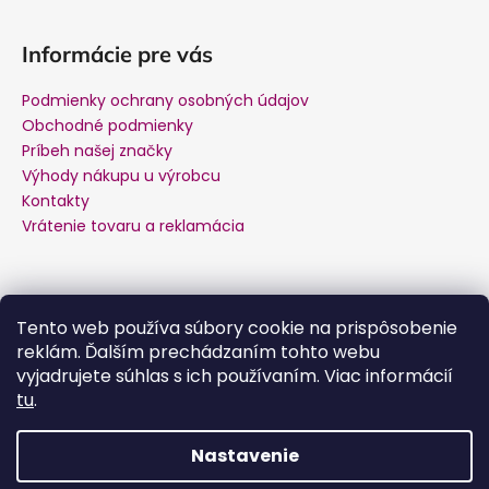
Informácie pre vás
Podmienky ochrany osobných údajov
Obchodné podmienky
Príbeh našej značky
Výhody nákupu u výrobcu
Kontakty
Vrátenie tovaru a reklamácia
Kontakt
Tento web používa súbory cookie na prispôsobenie
reklám. Ďalším prechádzaním tohto webu
podpora
@
salente.sk
vyjadrujete súhlas s ich používaním. Viac informácií
Facebook
tu
.
salente.cz
YouTube
Nastavenie