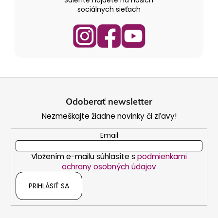
sociálnych sieťach
Z
á
Odoberať newsletter
p
Nezmeškajte žiadne novinky či zľavy!
ä
t
Email
i
Vložením e-mailu súhlasíte s
podmienkami
e
ochrany osobných údajov
PRIHLÁSIŤ SA