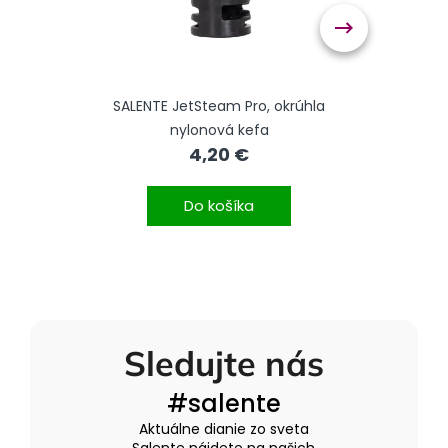
vače
SALENTE JetSteam Pro, okrúhla
SAL
nylonová kefa
4,20 €
Do košíka
Sledujte nás
#salente
Aktuálne dianie zo sveta
Salente nájdete na našich