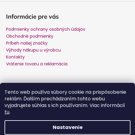
Informácie pre vás
Podmienky ochrany osobných údajov
Obchodné podmienky
Príbeh našej značky
Výhody nákupu u výrobcu
Kontakty
Vrátenie tovaru a reklamácia
Kontakt
Tento web používa súbory cookie na prispôsobenie
reklám. Ďalším prechádzaním tohto webu
podpora
@
salente.sk
vyjadrujete súhlas s ich používaním. Viac informácií
Facebook
tu
.
salente.cz
YouTube
Nastavenie