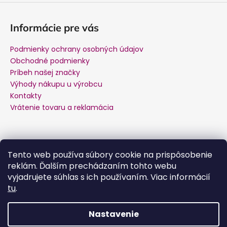
Informácie pre vás
Podmienky ochrany osobných údajov
Obchodné podmienky
Príbeh našej značky
Výhody nákupu u výrobcu
Kontakty
Vrátenie tovaru a reklamácia
Kontakt
Tento web používa súbory cookie na prispôsobenie
reklám. Ďalším prechádzaním tohto webu
podpora
@
salente.sk
vyjadrujete súhlas s ich používaním. Viac informácií
Facebook
tu
.
salente.cz
YouTube
Nastavenie