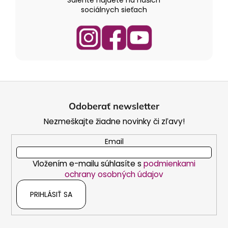
sociálnych sieťach
Z
á
Odoberať newsletter
p
Nezmeškajte žiadne novinky či zľavy!
ä
t
Email
i
Vložením e-mailu súhlasíte s
podmienkami
e
ochrany osobných údajov
PRIHLÁSIŤ SA