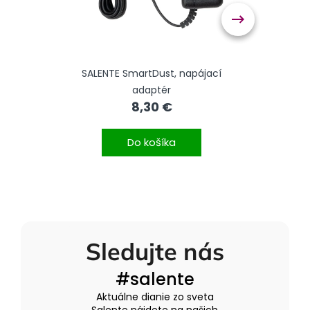
SALENTE SmartDust, napájací
SALEN
adaptér
8,30 €
Do košíka
Sledujte nás
#salente
Aktuálne dianie zo sveta
Salente nájdete na našich