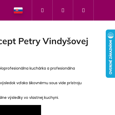
Hľadať
Prihlásenie
Nákupný
h našej značky
košík
cept Petry Vindyšovej
loprofesionálna kuchárka a profesionálna
 výsledok vďaka šikovnému sous vide prístroju
lne výsledky vo vlastnej kuchyni.