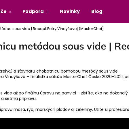
iče
Podpora
Novinky
Blog
Príbe
tódou sous vide | Recept Petry Vindyšovej (MasterChef)
Čo potrebujete nájsť?
nicu metódou sous vide | Re
HĽADAŤ
le krehkú a šťavnatú chobotnicu pomocou metódy sous vide.
 Vindyšová – finalistka súťaže MasterChef Česko 2020–2021, po
ide až po finálnu úpravu na panvici – zistíte, ako na dokonalý
 a šetrnú prípravu.
vu mäsa, rýb, morských plodov aj zeleniny. Užite si profesioná