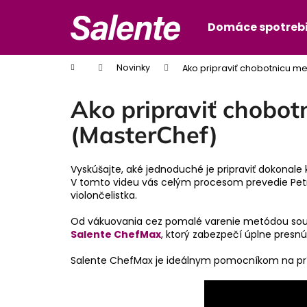
K
Prejsť
na
o
Domáce spotreb
Späť
Späť
obsah
š
do
do
í
Domov
Novinky
Ako pripraviť chobotnicu me
obchodu
obchodu
k
Ako pripraviť chobot
(MasterChef)
Vyskúšajte, aké jednoduché je pripraviť dokona
V tomto videu vás celým procesom prevedie Petra
violončelistka.
Od vákuovania cez pomalé varenie metódou sous v
Salente ChefMax
, ktorý zabezpečí úplne presnú
Salente ChefMax je ideálnym pomocníkom na prípra