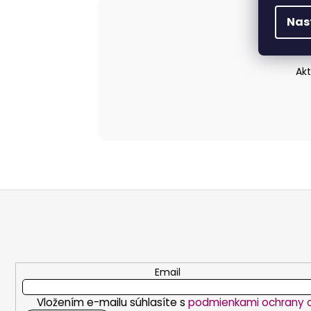
Nas
Akt
Z
á
p
ä
t
Email
i
Vložením e-mailu súhlasíte s
podmienkami ochrany 
e