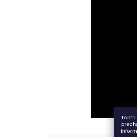
Tento 
prechá
inform