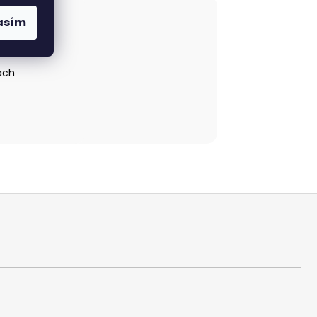
asím
ťach