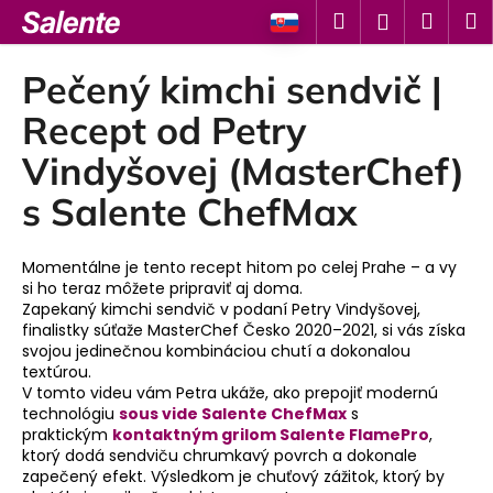
K
Prejsť
Hľadať
Náku
M
Prihlásen
na
o
obsah
Späť
Späť
košík
š
Pečený kimchi sendvič |
í
Č
Recept od Petry
k
o
Vindyšovej (MasterChef)
p
s Salente ChefMax
o
t
r
Momentálne je tento recept hitom po celej Prahe – a vy
e
si ho teraz môžete pripraviť aj doma.
Zapekaný kimchi sendvič v podaní Petry Vindyšovej,
b
finalistky súťaže MasterChef Česko 2020–2021, si vás získa
u
svojou jedinečnou kombináciou chutí a dokonalou
textúrou.
j
V tomto videu vám Petra ukáže, ako prepojiť modernú
e
technológiu
sous vide Salente ChefMax
s
t
praktickým
kontaktným grilom Salente FlamePro
,
ktorý dodá sendviču chrumkavý povrch a dokonale
e
zapečený efekt. Výsledkom je chuťový zážitok, ktorý by
n