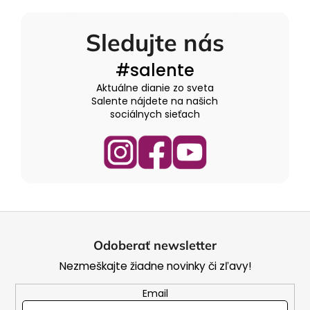
Sledujte nás
#salente
Aktuálne dianie zo sveta
Salente nájdete na našich
sociálnych sieťach
Z
á
Odoberať newsletter
p
Nezmeškajte žiadne novinky či zľavy!
ä
t
Email
i