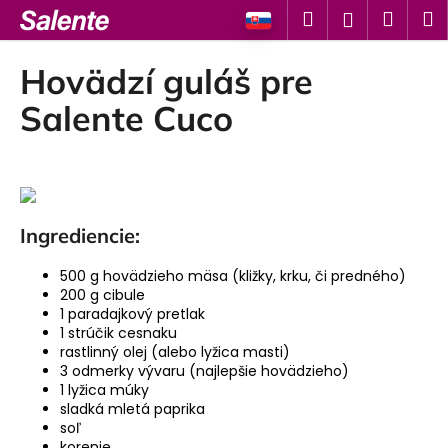
K
Prejsť
Hľadať
Náku
M
Prihlásen
na
o
obsah
Späť
Späť
košík
š
Hovädzí guláš pre
í
Č
Salente Cuco
k
o
p
o
t
Ingrediencie:
r
e
500 g hovädzieho mäsa (kližky, krku, či predného)
b
200 g cibule
u
1 paradajkový pretlak
1 strúčik cesnaku
j
rastlinný olej (alebo lyžica masti)
e
3 odmerky vývaru (najlepšie hovädzieho)
1 lyžica múky
t
sladká mletá paprika
e
soľ
n
korenie