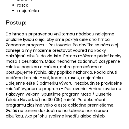
rasca
á
majoránka
j
s
Postup:
ť
Do hrnca s pripravenou vnútornou nádobou nalejeme
?
približne lyžicu oleja, aby sme pokryli celé dno hrnca.
Zapneme program - Restovanie. Po chvíľke sa nám olej
zahreje a my môžeme orestovať vopred na kocky
nakrájanú cibuľu do zlatista. Potom môžeme pridať kocky
mäsa s cesnakom. Mäso necháme zatiahnuť. Zasypeme
HĽADAŤ
mletou paprikou a múkou, dobre premiešame a
postupujeme rýchlo, aby paprika nezhorkla. Podľa chuti
pridáme korenie - soľ, korenie, rascu, majoránku.
Dolejeme ešte 3 odmerku vývaru. Nezabudnite pravidelne
miešať. Vypneme program - Restovanie. Hrniec zavrieme
tlakovým vekom. Spustíme program Mäso / Dusenie
(alebo Hovädzie) na 30 (35) minút. Po dokončení
programu zložíme veko a ešte dôkladne premiešame.
Guláš na tanieri dozdobíme na kolieska nakrájanou
cibuľkou. Ako prílohu zvolíme knedľu alebo chlieb.