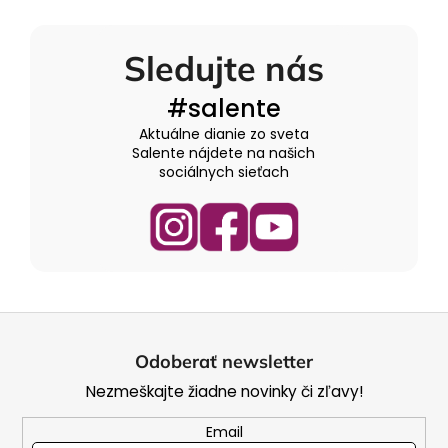
Sledujte nás
#salente
Aktuálne dianie zo sveta
Salente nájdete na našich
sociálnych sieťach
Z
á
Odoberať newsletter
p
Nezmeškajte žiadne novinky či zľavy!
ä
t
Email